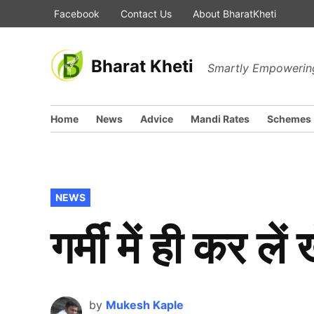
Skip
Facebook
Contact Us
About BharatKheti
to
content
Bharat Kheti
Smartly Empowering
Home
News
Advice
Mandi Rates
Schemes
POSTED
NEWS
IN
गर्मी में ही कर ले
by
Mukesh Kaple